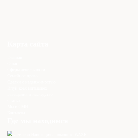
Карта сайта
Главная
О нас
Сферы деятельности
Семейное право
Сделки с недвижимостью
Ипуй коах митмашех
Завещания и наследство
Статьи
Мы в СМИ
Контакты
Где мы находимся
Навигация с помощью WAZE