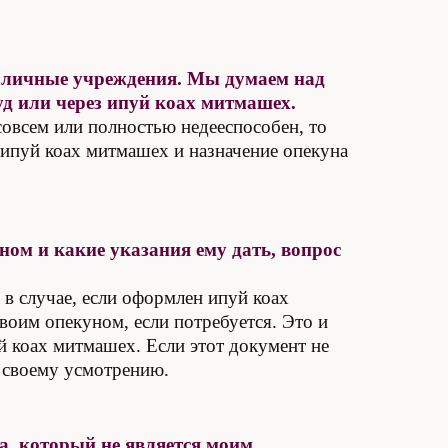
азличные учреждения. Мы думаем над
суд или через ипуй коах митмашех.
 совсем или полностью недееспособен, то
ь ипуй коах митмашех и назначение опекуна
ном и какие указания ему дать, вопрос
 в случае, если оформлен ипуй коах
воим опекуном, если потребуется. Это и
 коах митмашех. Если этот документ не
о своему усмотрению.
а, который не является моим