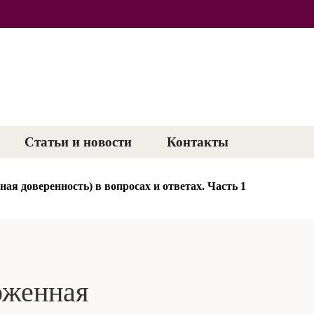
Статьи и новости
Контакты
 договор и соглашения о совместном проживании
ая доверенность) в вопросах и ответах. Часть 1
оженная