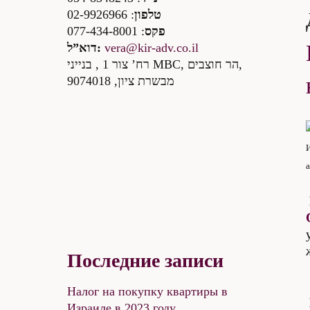
: 02-9926966
טלפון
: 077-434-8001
פקס
דוא”ל:
vera@kir-adv.co.il
רח’ צור 1 , בנייני MBC, הר חוצבים,
מבשרת ציון, 9074018
а
Последние записи
Налог на покупку квартиры в
Израиле в 2023 году