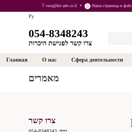
vera@kir-adv.co.il
Наша страница в фэйс
Ру
054-8348243
צרו קשר לפגישת היכרות
Главная
О нас
Сфера деятельности
מאמרים
צרו קשר
: 054-8348243
נייד