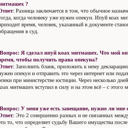
митмашех ?
Ответ
: Разница заключается в том, что обычное назна
тогда, когда человеку уже нужен опекун. Ипуй коах ми
приходит время, человек, указанный в документе стан
обращения в суд.
Вопрос: Я сделал ипуй коах митмашех. Что мой оп
время, чтобы получить права опекуна?
Ответ
: Заполнить бланк, приложить к нему деклараци
нужен опекун и отправить это через интернет или под
опеки при министерстве юстиции. Через несколько дней
коах митмашех вступил в силу и на этом всё – с этого 
Вопрос: У меня уже есть завещание, нужно ли мне
Ответ
: Это 2 совершенно разных и не связанных межд
это то, что определяет судьбу Вашего имущества посл