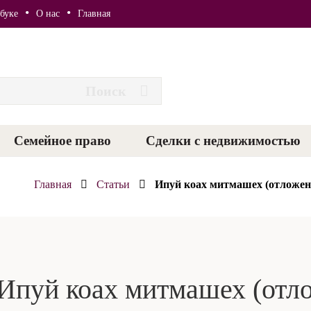
буке
О нас
Главная
Семейное право
Сделки с недвижимостью
Гишур – урегулирование семейных конфликтов путем переговоров
Брачный
Главная
Статьи
Ипуй коах митмашех (отложенн
Ипуй коах митмашех (отл