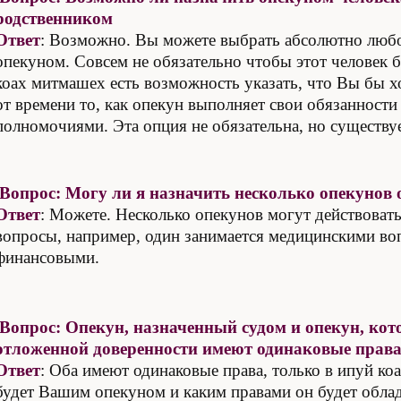
родственником
Ответ
: Возможно. Вы можете выбрать абсолютно любо
опекуном. Совсем не обязательно чтобы этот человек 
коах митмашех есть возможность указать, что Вы бы х
от времени то, как опекун выполняет свои обязанности
полномочиями. Эта опция не обязательна, но существуе
Вопрос: Могу ли я назначить несколько опекунов
Ответ
: Можете. Несколько опекунов могут действовать
вопросы, например, один занимается медицинскими во
финансовыми.
Вопрос: Опекун, назначенный судом и опекун, ко
отложенной доверенности имеют одинаковые права
Ответ
: Оба имеют одинаковые права, только в ипуй ко
будет Вашим опекуном и каким правами он будет облад