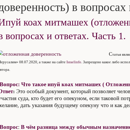
доверенность) в вопросах 
Ипуй коах митмашех (отложен
в вопросах и ответах. Часть 1.
С
татья явля
Иерусалим» 08.07.2020, а также на сайте
Israelinfo
. Запрещено какое либо испол
втора.
Вопрос
:
Ч
то такое ипуй коах митмашех ( Отложен
О
твет
Это
особый
документ, который позволяет челов
:
участия суда, кто будет его опекуном, если таковой пот
желание, дать указания будущему опекуну что и как де
Вопрос
:
В чём разница между обычным назначением