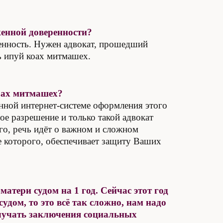
енной доверенности?
ренность. Нужен адвокат, прошедший
ь ипуй коах митмашех.
коах митмашех?
венной интернет-системе оформления этого
ое разрешение и только такой адвокат
го, речь идёт о важном и сложном
е которого, обеспечивает защиту Ваших
атери судом на 1 год. Сейчас этот год
удом, то это всё так сложно, нам надо
олучать заключения социальных