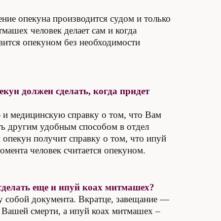
чение опекуна производится судом и только
тмашех человек делает сам и когда
овится опекуном без необходимости
екун должен сделать, когда придет
ю и медицинскую справку о том, что Вам
ать другим удобным способом в отдел
 опекун получит справку о том, что ипуй
момента человек считается опекуном.
 сделать еще и ипуй коах митмашех?
у собой документа. Вкратце, завещание —
е Вашей смерти, а ипуй коах митмашех –