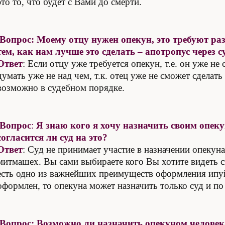
это то, что будет с Вами до смерти.
Вопрос: Моему отцу нужен опекун, это требуют р
тем, как нам лучше это сделать – апотропус через 
Ответ
: Если отцу уже требуется опекун, т.е. он уже не
думать уже не над чем, т.к. отец уже не сможет сделат
возможно в судебном порядке.
Вопрос
:
Я знаю кого я хочу назначить своим опеку
согласится ли суд на это?
Ответ
: Суд не принимает участие в назначении опекуна
митмашех. Вы сами выбираете кого Вы хотите видеть с
есть одно из важнейших преимуществ оформления ипуй
оформлен, то опекуна может назначить только суд и п
Вопрос: Возможно ли назначить опекуном человек