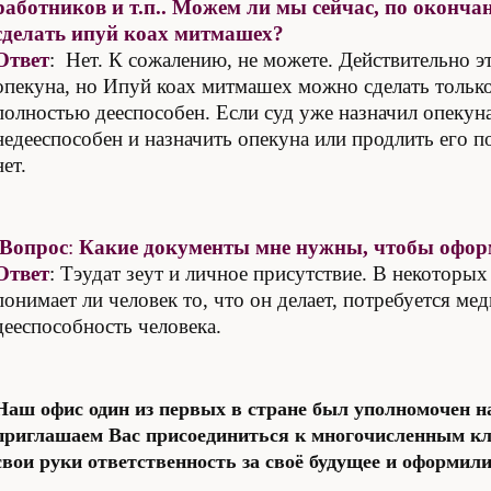
работников и т.п.. Можем ли мы сейчас, по окончан
сделать ипуй коах митмашех?
Ответ
: Нет. К сожалению, не можете. Действительно э
опекуна, но Ипуй коах митмашех можно сделать только 
полностью дееспособен. Если суд уже назначил опекуна,
недееспособен и назначить опекуна или продлить его 
нет.
Вопрос
:
Какие документы мне нужны, чтобы офор
Ответ
: Тэудат зеут и личное присутствие. В некоторых
понимает ли человек то, что он делает, потребуется м
дееспособность человека.
Наш офис один из первых в стране был уполномочен 
приглашаем Вас присоединиться к многочисленным кл
свои руки ответственность за своё будущее и оформил