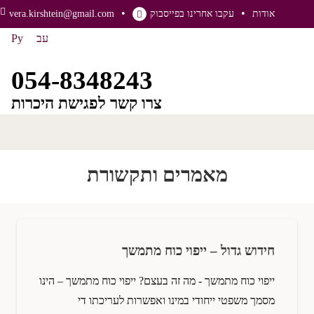
אודות
עקבו אחרינו בפייסבוק
vera.kirshtein@gmail.com
עב
Ру
054-8348243
צרו קשר לפגישת היכרות
מאמרים ותקשורת
חידוש גדול – ייפוי כוח מתמשך
ייפוי כוח מתמשך - מה זה בעצם? ייפוי כוח מתמשך – הינו
מסמך משפטי ייחודי במינו ואפשרות לעריכתו די