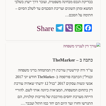
בבדיקת הנכס מבחינה משפטית, ועובר דרך ייעוץ בשלבי
המשא ומתן השונים ועריכת הסכמים עד לשלב הסיום –
חתימה על הסכם…
Te
Vi
W
Fa
Share
le
be
ha
ce
gr
r
ts
bo
a
A
ok
m
pp
כתבה ב – TheMarker
עו"ד ורה קירשטיין עורכת דין המתמחה בדיני משפחה
ובנדל"ן הכתבה פורסמה ב -TheMarker חודש יוני 2017
אנשי ונשות עסקים 2017 "בגיל 12 ידעתי שאהיה עורכת
דין בתחום המשפחה, המציאות כיוונה אותי לשם. להוריי
הייתה מערכת יחסים מורכבת של מריבות קולניות, הם
התגרשו וחזרו ועד היום הם יחד כמו חתול ועכבר….