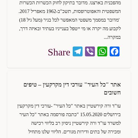
מהפכנית בארצנו. מדובר בתיקון לחוק הכשרות הכשרות
המשפטית והאפוטרופסות, תשכ"ב-1962 מאפריל 2017.
'מדובר במסמך משפטי המאפשר לכל בגיר (מעל גיל 18)
לקבוע מה יקרה או מי ייטפל בענייניו בעתיד ובאיזה דרך,
במקרה...
Te
Vi
W
Fa
Share
le
be
ha
ce
gr
r
ts
bo
a
A
ok
אתר "כל העיר" עורכי דין מקרקעין – טיפים
m
pp
חשובים
עו"ד ורה קירשטיין באתר "כל העיר" -עורכי דין מקרקעין
בירושלים 15.05.2020 "כתבה פורסמה באתר "כל העיר
למשרד עו"ד ורה קירשטיין ניסיון רב בליווי רכישה
ומכירה של בתים ודירות מגורים. הליווי שלנו מתחיל