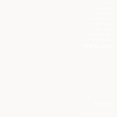
גירושין
הסכמי ממון
ידועים בציבור
נישואים אזרחיים
אפוטרופסות
הסדרי שהות
ייפוי כוח מתמשך
צוואות וירושות
עקבו בפייסבוק
צור קשר
טלפון:
054-8348243