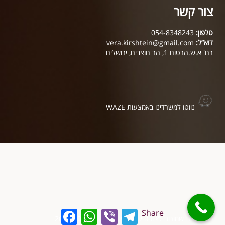
צור קשר
טלפון:
054-8348243
דוא”ל:
vera.kirshtein@gmail.com
רח' א.ש.הרטום 1, הר חוצבים, ירושלים
נווטו למשרדינו באמצעות WAZE
Facebook
WhatsApp
Viber
Telegram
Share
כל הזכויות שמורות © ורה קירשטיין עורכת דין 2017-2025