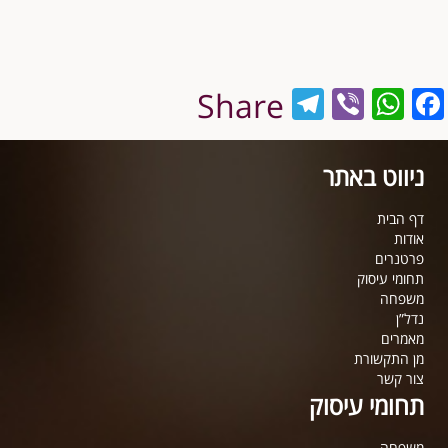
Telegram
WhatsApp
Viber
Facebook
Share
ניווט באתר
דף הבית
אודות
פרטנרים
תחומי עיסוק
משפחה
נדל”ן
מאמרים
מן התקשורת
צור קשר
תחומי עיסוק
משפחה