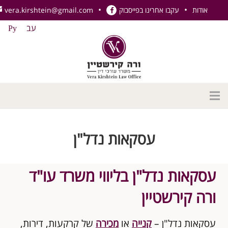
אודות
עקבו אחרינו בפייסבוק
vera.kirshtein@gmail.com
עב
Ру
דף הבית
עסקאות נדל"ן
אודות
תחומי עיסוק
עסקאות נדל"ן בליווי משרד עו"ד
נדל"ן
ורה קירשטיין
משפחה
עסקאות נדל"ן –
קנייה
או
מכירה
של קרקעות, דירות,