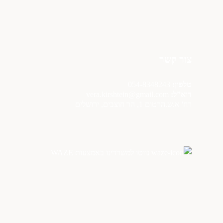
צור קשר
טלפון:
054-8348243
דוא”ל:
vera.kirshtein@gmail.com
רח' א.ש.הרטום 1, הר חוצבים, ירושלים
נווטו למשרדינו באמצעות WAZE