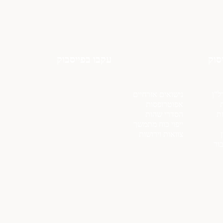
סוק
עקבו בפייסבוק
ל"ן
נישואים אזרחיים
ת
אפוטרופסות
ת
הסדרי שהות
ייפוי כוח מתמשך
צוואות וירושות
בור