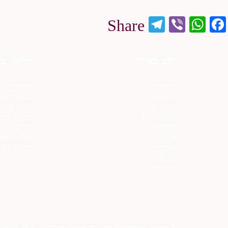
Telegram
WhatsApp
Viber
Facebook
Share
ניווט באתר
תחומי עי
דף הבית
משפחה
אודות
עסקאות נד
פרטנרים
קניית דירו
תחומי עיסוק
מכירת דירו
משפחה
גירושין
נדל”ן
הסכמי ממון
מאמרים
ידועים בצי
מן התקשורת
צור קשר